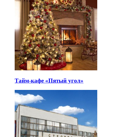
Тайм-кафе «Пятый угол»