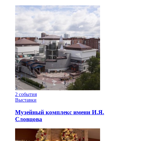
2
события
Выставки
Музейный комплекс имени И.Я.
Словцова