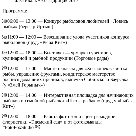
Фестиваль «Уха-Царица» 2017
Программа:
￼06:00 — 13:00 — Конкурс рыболовов любителей «Ловись
рыбка» (берег р.Иртыш)
￼11:00 — 12:00 — Взвешивание улова участников конкурса
рыболовов (пруд, «Рыба-Кит»)
￼12:00 — 18:00 — Выставка — ярмарка сувениров,
кулинарной и рыбной продукции (Торговые ряды)
￼12:00 — 17:00 — Мастер-классы для «Хозяюшек»: чистка
рыбы, украшение фруктами, кондитерское мастерство,
роспись домашних пряников, выпечка Сибирского Баурсака
(у «Змей Горыныч»)
￼12:00 — 14:00 — Интерактивная площадка для начинающих
рыбаков и семейной рыбалки «Школа рыбака» (пруд у «Рыба-
Кит»)
￼12:00 — 18:00 — Работа фото-зон от центра модной
флористики «Эдемский сад» и от фотокоманды
#FotoFoxStudio ￼