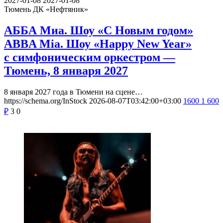
2027-01-08
2027-01-08
Тюмень
ДК «Нефтяник»
АББА Миа. Шоу «С Новым годом»
ABBA Mia. Шоу «Happy New Year»
с симфоническим оркестром —
Тюмень, 8 января 2027
8 января 2027 года в Тюмени на сцене…
https://schema.org/InStock
2026-08-07T03:42:00+03:00
1600
1 600
₽
3
0