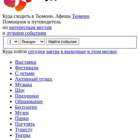
Куда сходить в Тюмени. Афиша
Тюмени
Помощник и путеводитель
по
интересным местам
и
лучшим событиям
Куда пойти
сегодня
завтра
в выходные
в этом месяце
Выставки
Фестивали
С детьми
Активный отдых
Музыка
Шоу
Праздники
Образование
Бесплатно
Музеи
Парки
Погулять
Туристу
Театры