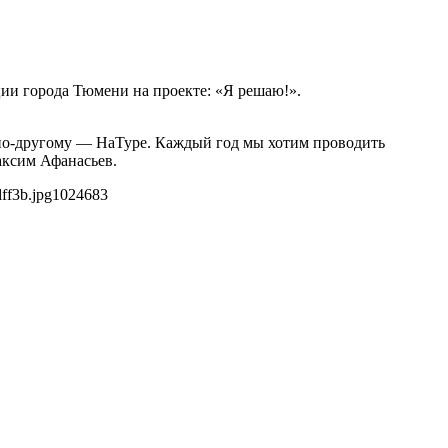
ии города Тюмени на проекте: «Я решаю!».
по-другому — НаТуре. Каждый год мы хотим проводить
аксим Афанасьев.
ff3b.jpg
1024
683