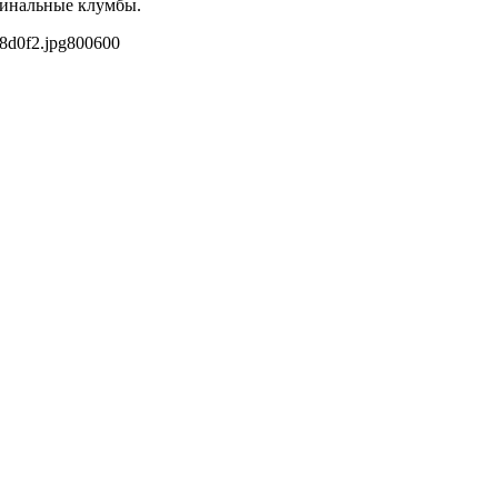
гинальные клумбы.
8d0f2.jpg
800
600