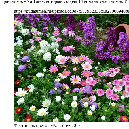
цветников «Na Ture», который собрал 14 команд-участников. 
https://kudatumen.ru/uploads/cd0d7f587932335c6a28006940f8
Фестиваль цветов «Na Ture» 2017