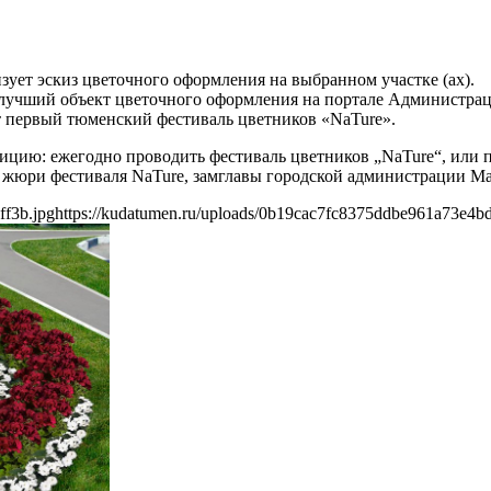
зует эскиз цветочного оформления на выбранном участке (ах).
а лучший объект цветочного оформления на портале Администрац
ет первый тюменский фестиваль цветников «NaTure».
цию: ежегодно проводить фестиваль цветников „NaTure“, или 
ль жюри фестиваля NaTure, замглавы городской администрации М
ff3b.jpg
https://kudatumen.ru/uploads/0b19cac7fc8375ddbe961a73e4bd