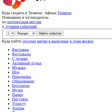
Куда сходить в Тюмени. Афиша
Тюмени
Помощник и путеводитель
по
интересным местам
и
лучшим событиям
Куда пойти
сегодня
завтра
в выходные
в этом месяце
Выставки
Фестивали
С детьми
Активный отдых
Музыка
Шоу
Праздники
Образование
Бесплатно
Музеи
Парки
Погулять
Туристу
Театры