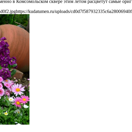
Именно в Комсомольском сквере этим летом расцветут самые ори
d0f2.jpg
https://kudatumen.ru/uploads/cd0d7f587932335c6a28006940f