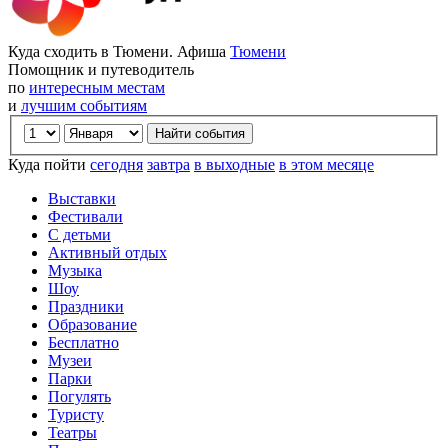
Куда сходить в Тюмени. Афиша
Тюмени
Помощник и путеводитель
по
интересным местам
и
лучшим событиям
Куда пойти
сегодня
завтра
в выходные
в этом месяце
Выставки
Фестивали
С детьми
Активный отдых
Музыка
Шоу
Праздники
Образование
Бесплатно
Музеи
Парки
Погулять
Туристу
Театры