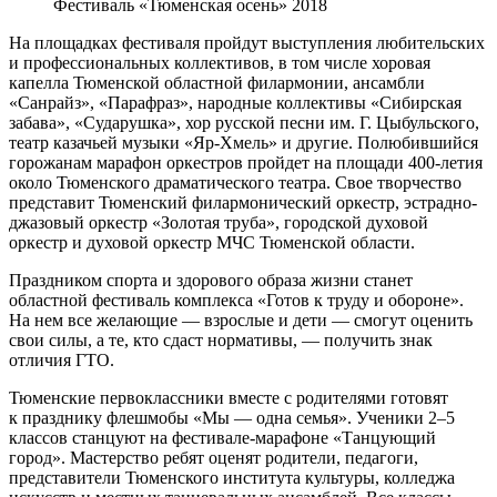
Фестиваль «Тюменская осень» 2018
На площадках фестиваля пройдут выступления любительских
и профессиональных коллективов, в том числе хоровая
капелла Тюменской областной филармонии, ансамбли
«Санрайз», «Парафраз», народные коллективы «Сибирская
забава», «Сударушка», хор русской песни им. Г. Цыбульского,
театр казачьей музыки «Яр-Хмель» и другие. Полюбившийся
горожанам марафон оркестров пройдет на площади 400-летия
около Тюменского драматического театра. Свое творчество
представит Тюменский филармонический оркестр, эстрадно-
джазовый оркестр «Золотая труба», городской духовой
оркестр и духовой оркестр МЧС Тюменской области.
Праздником спорта и здорового образа жизни станет
областной фестиваль комплекса «Готов к труду и обороне».
На нем все желающие — взрослые и дети — смогут оценить
свои силы, а те, кто сдаст нормативы, — получить знак
отличия ГТО.
Тюменские первоклассники вместе с родителями готовят
к празднику флешмобы «Мы — одна семья». Ученики 2–5
классов станцуют на фестивале-марафоне «Танцующий
город». Мастерство ребят оценят родители, педагоги,
представители Тюменского института культуры, колледжа