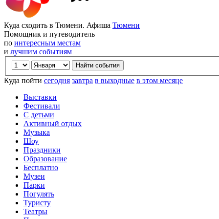
Куда сходить в Тюмени. Афиша
Тюмени
Помощник и путеводитель
по
интересным местам
и
лучшим событиям
Куда пойти
сегодня
завтра
в выходные
в этом месяце
Выставки
Фестивали
С детьми
Активный отдых
Музыка
Шоу
Праздники
Образование
Бесплатно
Музеи
Парки
Погулять
Туристу
Театры