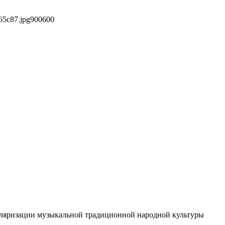
65c87.jpg
900
600
пуляризации музыкальной традиционной народной культуры