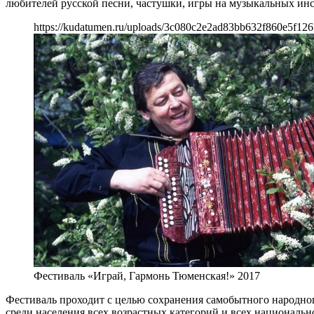
любителей русской песни, частушки, игры на музыкальных инс
https://kudatumen.ru/uploads/3c080c2e2ad83bb632f860e5f126
Фестиваль «Играй, Гармонь Тюменская!» 2017
Фестиваль проходит с целью сохранения самобытного народног
среди населения всех возрастных категорий и всех национальн