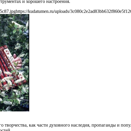
трументах и хорошего настроения.
5c87.jpg
https://kudatumen.ru/uploads/3c080c2e2ad83bb632f860e5f12
о творчества, как части духовного наследия, пропаганды и по
остей.