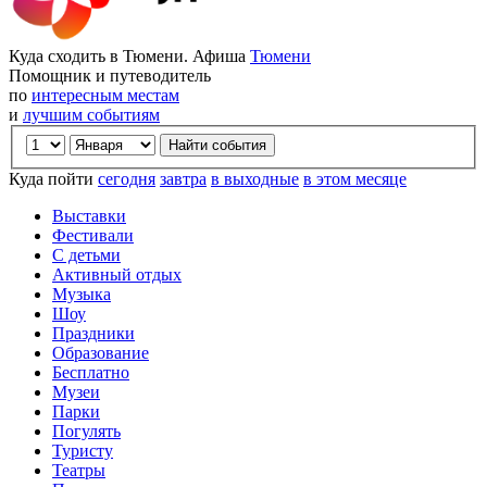
Куда сходить в Тюмени. Афиша
Тюмени
Помощник и путеводитель
по
интересным местам
и
лучшим событиям
Куда пойти
сегодня
завтра
в выходные
в этом месяце
Выставки
Фестивали
С детьми
Активный отдых
Музыка
Шоу
Праздники
Образование
Бесплатно
Музеи
Парки
Погулять
Туристу
Театры