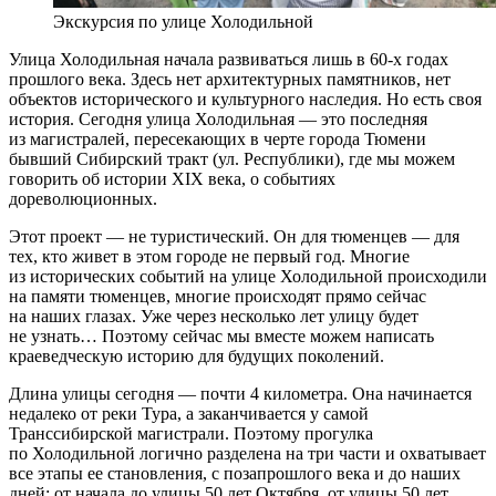
Экскурсия по улице Холодильной
Улица Холодильная начала развиваться лишь в 60-х годах
прошлого века. Здесь нет архитектурных памятников, нет
объектов исторического и культурного наследия. Но есть своя
история. Сегодня улица Холодильная — это последняя
из магистралей, пересекающих в черте города Тюмени
бывший Сибирский тракт (ул. Республики), где мы можем
говорить об истории XIX века, о событиях
дореволюционных.
Этот проект — не туристический. Он для тюменцев — для
тех, кто живет в этом городе не первый год. Многие
из исторических событий на улице Холодильной происходили
на памяти тюменцев, многие происходят прямо сейчас
на наших глазах. Уже через несколько лет улицу будет
не узнать… Поэтому сейчас мы вместе можем написать
краеведческую историю для будущих поколений.
Длина улицы сегодня — почти 4 километра. Она начинается
недалеко от реки Тура, а заканчивается у самой
Транссибирской магистрали. Поэтому прогулка
по Холодильной логично разделена на три части и охватывает
все этапы ее становления, с позапрошлого века и до наших
дней: от начала до улицы 50 лет Октября, от улицы 50 лет