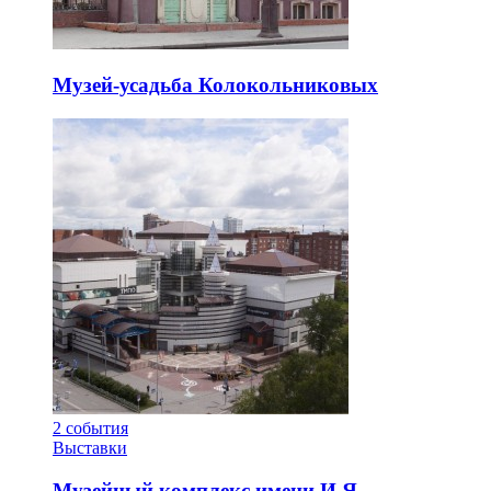
Музей-усадьба Колокольниковых
2
события
Выставки
Музейный комплекс имени И.Я.