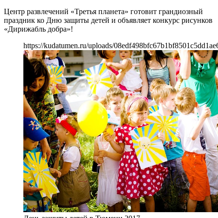
Центр развлечений «Третья планета» готовит грандиозный
праздник ко Дню защиты детей и объявляет конкурс рисунков
«Дирижабль добра»!
https://kudatumen.ru/uploads/08edf498bfc67b1bf8501c5dd1ae