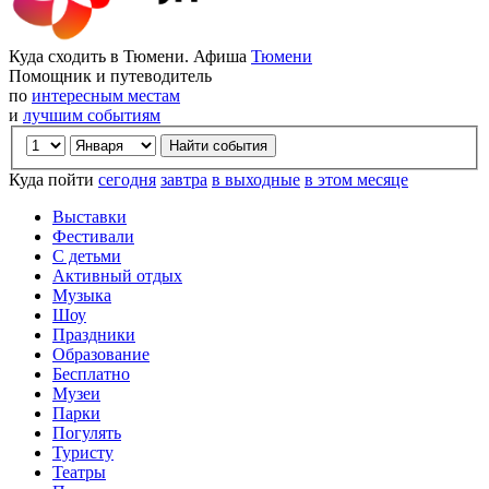
Куда сходить в Тюмени. Афиша
Тюмени
Помощник и путеводитель
по
интересным местам
и
лучшим событиям
Куда пойти
сегодня
завтра
в выходные
в этом месяце
Выставки
Фестивали
С детьми
Активный отдых
Музыка
Шоу
Праздники
Образование
Бесплатно
Музеи
Парки
Погулять
Туристу
Театры