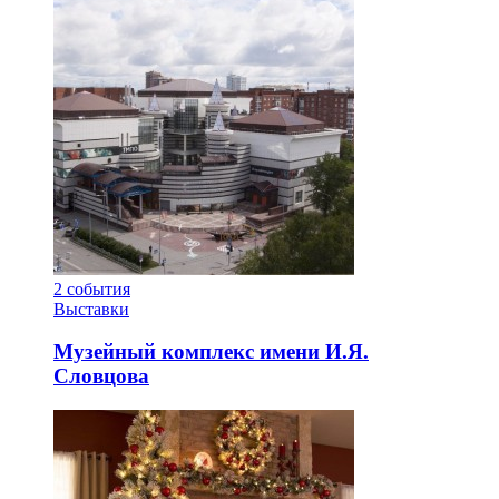
2
события
Выставки
Музейный комплекс имени И.Я.
Словцова