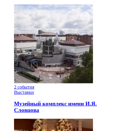
2
события
Выставки
Музейный комплекс имени И.Я.
Словцова