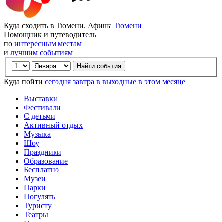
Куда сходить в Тюмени. Афиша
Тюмени
Помощник и путеводитель
по
интересным местам
и
лучшим событиям
Куда пойти
сегодня
завтра
в выходные
в этом месяце
Выставки
Фестивали
С детьми
Активный отдых
Музыка
Шоу
Праздники
Образование
Бесплатно
Музеи
Парки
Погулять
Туристу
Театры