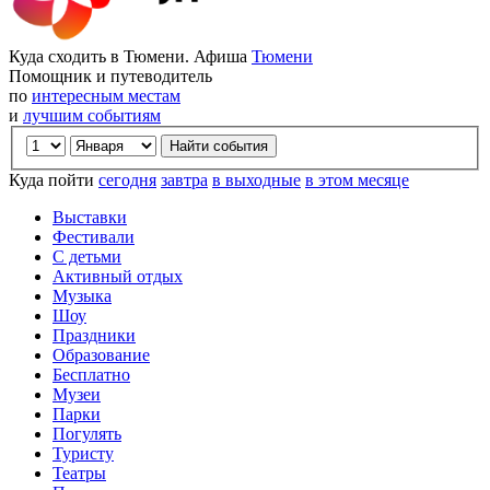
Куда сходить в Тюмени. Афиша
Тюмени
Помощник и путеводитель
по
интересным местам
и
лучшим событиям
Куда пойти
сегодня
завтра
в выходные
в этом месяце
Выставки
Фестивали
С детьми
Активный отдых
Музыка
Шоу
Праздники
Образование
Бесплатно
Музеи
Парки
Погулять
Туристу
Театры