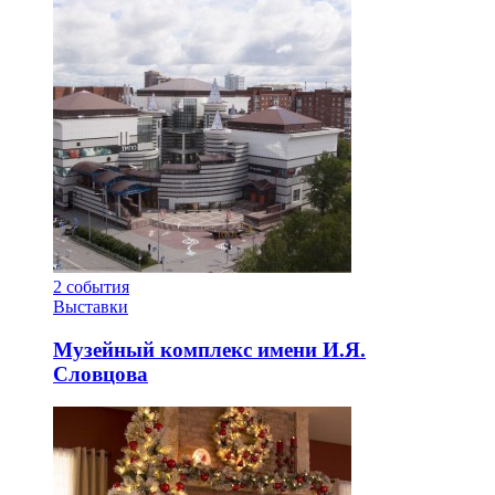
2
события
Выставки
Музейный комплекс имени И.Я.
Словцова