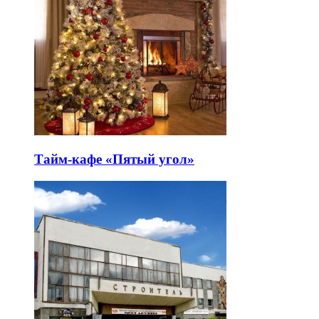
Тайм-кафе «Пятый угол»