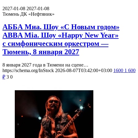
2027-01-08
2027-01-08
Тюмень
ДК «Нефтяник»
АББА Миа. Шоу «С Новым годом»
ABBA Mia. Шоу «Happy New Year»
с симфоническим оркестром —
Тюмень, 8 января 2027
8 января 2027 года в Тюмени на сцене…
https://schema.org/InStock
2026-08-07T03:42:00+03:00
1600
1 600
₽
3
0