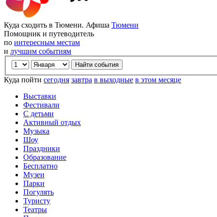
Куда сходить в Тюмени. Афиша
Тюмени
Помощник и путеводитель
по
интересным местам
и
лучшим событиям
Куда пойти
сегодня
завтра
в выходные
в этом месяце
Выставки
Фестивали
С детьми
Активный отдых
Музыка
Шоу
Праздники
Образование
Бесплатно
Музеи
Парки
Погулять
Туристу
Театры