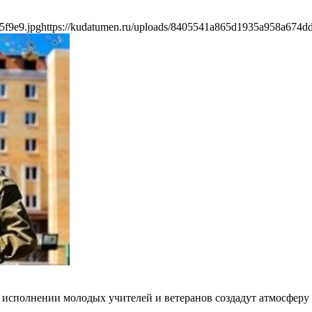
5f9e9.jpg
https://kudatumen.ru/uploads/8405541a865d1935a958a674dd
исполнении молодых учителей и ветеранов создадут атмосферу 