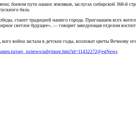
ни, боевом пути наших земляков, заслугах сибирской 368-й ст
пускного бала.
еды, станет традицией нашего города. Приглашаем всех жителей
ирное светлое будущее», — говорит заведующая отделом воспи
, кого война застала в детские годы, возложат цветы Вечному о
tyumen.ru/ogv_ru/news/subj/more.htm?id=11432272@egNews