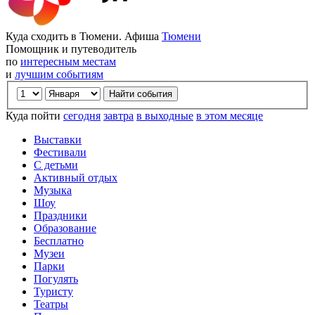
Куда сходить в Тюмени. Афиша
Тюмени
Помощник и путеводитель
по
интересным местам
и
лучшим событиям
Куда пойти
сегодня
завтра
в выходные
в этом месяце
Выставки
Фестивали
С детьми
Активный отдых
Музыка
Шоу
Праздники
Образование
Бесплатно
Музеи
Парки
Погулять
Туристу
Театры