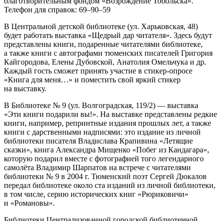
благотворительным фондом «Возрождение Тобольска».
Телефон для справок: 69–90–59
В Центральной детской библиотеке (ул. Харьковская, 48)
будет работать выставка «Щедрый дар читателя». Здесь будут
представлены книги, подаренные читателями библиотеке,
а также книги с автографами тюменских писателей Григория
Кайгородова, Елены Дубовской, Анатолия Омельчука и др.
Каждый гость сможет принять участие в стикер-опросе
«Книга для меня…» и поместить свой яркий стикер
на выставку.
В Библиотеке № 9 (ул. Волгоградская, 119/2) — выставка
«Эти книги подарили вы!». На выставке представлены редкие
книги, например, репринтные издания прошлых лет, а также
книги с дарственными надписями: это издание из личной
библиотеки писателя Владислава Крапивина «Летящие
сказки», книга Александра Мищенко «Побег из Кандагара»,
которую подарил вместе с фотографией того легендарного
самолёта Владимир Шарпатов на встрече с читателями
библиотеки № 9 в 2004 г. Тюменский поэт Сергей Дюкалов
передал библиотеке около ста изданий из личной библиотеки,
в том числе, серию исторических книг «Рюриковичи»
и «Романовы».
Библиотеки Централизованной городской библиотечной