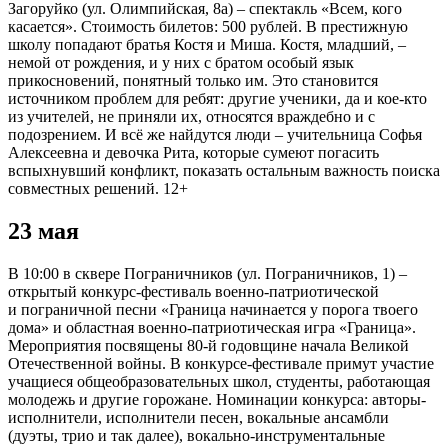
Загоруйко (ул. Олимпийская, 8а) – спектакль «Всем, кого
касается». Стоимость билетов: 500 рублей. В престижную
школу попадают братья Костя и Миша. Костя, младший, –
немой от рождения, и у них с братом особый язык
прикосновений, понятный только им. Это становится
источником проблем для ребят: другие ученики, да и кое-кто
из учителей, не приняли их, относятся враждебно и с
подозрением. И всё же найдутся люди – учительница Софья
Алексеевна и девочка Рита, которые сумеют погасить
вспыхнувший конфликт, показать остальным важность поиска
совместных решений. 12+
23 мая
В 10:00 в сквере Пограничников (ул. Пограничников, 1) –
открытый конкурс-фестиваль военно-патриотической
и пограничной песни «Граница начинается у порога твоего
дома» и областная военно-патриотическая игра «Граница».
Мероприятия посвящены 80-й годовщине начала Великой
Отечественной войны. В конкурсе-фестивале примут участие
учащиеся общеобразовательных школ, студенты, работающая
молодежь и другие горожане. Номинации конкурса: авторы-
исполнители, исполнители песен, вокальные ансамбли
(дуэты, трио и так далее), вокально-инструментальные