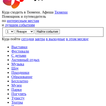
Куда сходить в Тюмени. Афиша
Тюмени
Помощник и путеводитель
по
интересным местам
и
лучшим событиям
Куда пойти
сегодня
завтра
в выходные
в этом месяце
Выставки
Фестивали
С детьми
Активный отдых
Музыка
Шоу
Праздники
Образование
Бесплатно
Музеи
Парки
Погулять
Туристу
Театры