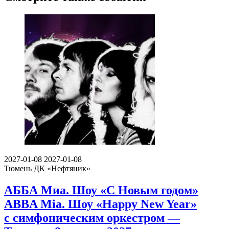
2027-01-08
2027-01-08
Тюмень
ДК «Нефтяник»
АББА Миа. Шоу «С Новым годом»
ABBA Mia. Шоу «Happy New Year»
с симфоническим оркестром —