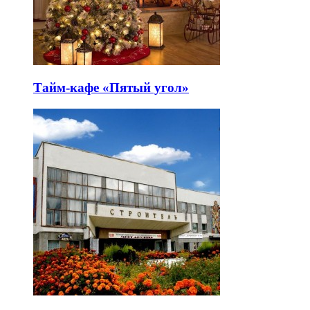
Тайм-кафе «Пятый угол»