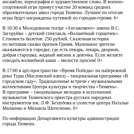
ансамбли, хореография и художественное слово. В военно-
спортивной игре примут участие 20 команд средних
образовательных школ города Тюмени. Лучшие по итогам
игры будут награждены путевкой по городам-героям. 6+
В 10:30 в Молодежном театре «Ангажемент» имени В.С.
Загоруйко – детский спектакль «Волшебный горшочек».
Стоимость билетов: 250 рублей. Сказочная история
по мотивам сказки братьев Гримм. Маленькие зрители
оказываются в городке, где есть пекарь, лекарь, дворник,
добрая старушка, жадный мясник и девочка. Если желаете
отведать волшебной каши – милости просим! 0+
В 17:00 в арт-пространстве «Время Победы» на набережной
реки Туры (Масловский взвоз) – танцевальная программа «В
городском саду». Традиционные встречи с музыкальными
коллективами Центра культуры и творчества «Тюмень».
В программе – танцевальные мелодии в исполнении
музыкантов Тюменского оркестра русских народных
инструментов им. Л.Ф. Беззубова и солистов центра Натальи
Малаенко и Михаила Шепеленко. 0+
По информации Департамента культуры администрации
города Тюмени.