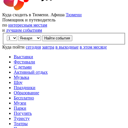
Куда сходить в Тюмени. Афиша
Тюмени
Помощник и путеводитель
по
интересным местам
и
лучшим событиям
Куда пойти
сегодня
завтра
в выходные
в этом месяце
Выставки
Фестивали
С детьми
Активный отдых
Музыка
Шоу
Праздники
Образование
Бесплатно
Музеи
Парки
Погулять
Туристу
Театры