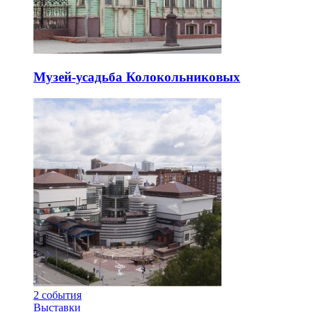
Музей-усадьба Колокольниковых
2
события
Выставки