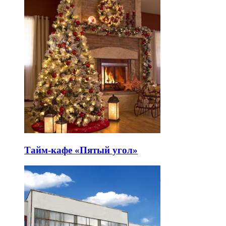
Тайм-кафе «Пятый угол»