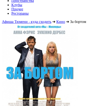
Пространства
Клубы
Прочее
Рестораны
Афиша Тюмени - куда сходить
➔
Кино
➔
За бортом