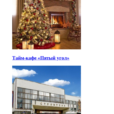
Тайм-кафе «Пятый угол»