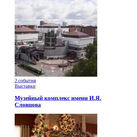
2
события
Выставки
Музейный комплекс имени И.Я.
Словцова