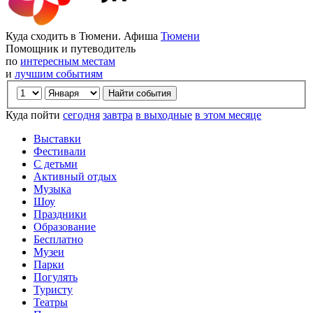
Куда сходить в Тюмени. Афиша
Тюмени
Помощник и путеводитель
по
интересным местам
и
лучшим событиям
Куда пойти
сегодня
завтра
в выходные
в этом месяце
Выставки
Фестивали
С детьми
Активный отдых
Музыка
Шоу
Праздники
Образование
Бесплатно
Музеи
Парки
Погулять
Туристу
Театры