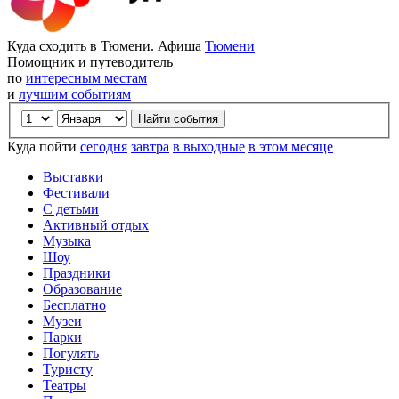
Куда сходить в Тюмени. Афиша
Тюмени
Помощник и путеводитель
по
интересным местам
и
лучшим событиям
Куда пойти
сегодня
завтра
в выходные
в этом месяце
Выставки
Фестивали
С детьми
Активный отдых
Музыка
Шоу
Праздники
Образование
Бесплатно
Музеи
Парки
Погулять
Туристу
Театры