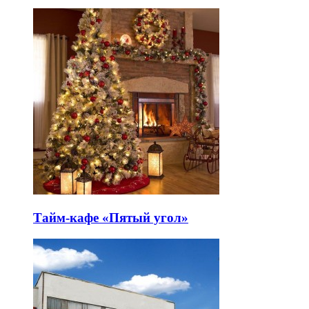
Тайм-кафе «Пятый угол»