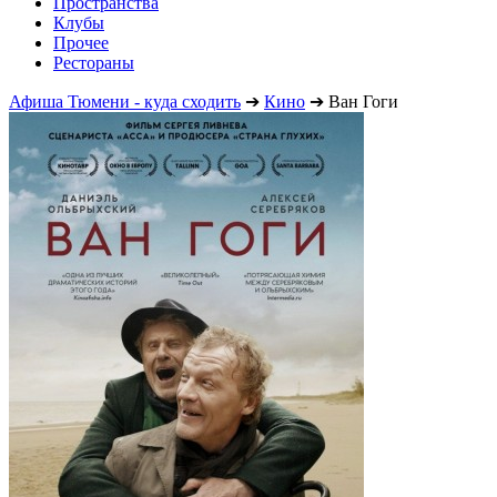
Пространства
Клубы
Прочее
Рестораны
Афиша Тюмени - куда сходить
➔
Кино
➔
Ван Гоги