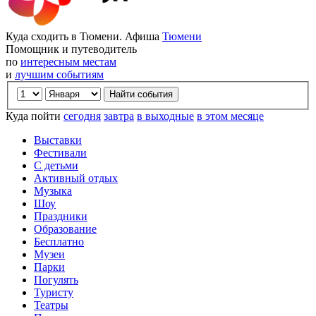
Куда сходить в Тюмени. Афиша
Тюмени
Помощник и путеводитель
по
интересным местам
и
лучшим событиям
Куда пойти
сегодня
завтра
в выходные
в этом месяце
Выставки
Фестивали
С детьми
Активный отдых
Музыка
Шоу
Праздники
Образование
Бесплатно
Музеи
Парки
Погулять
Туристу
Театры