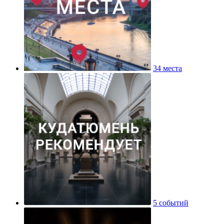
34 места
5 событий