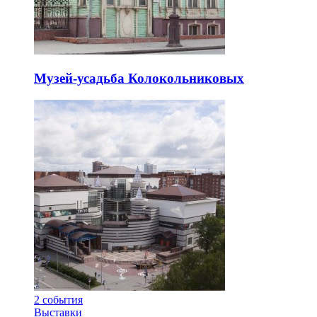
Музей-усадьба Колокольниковых
2
события
Выставки