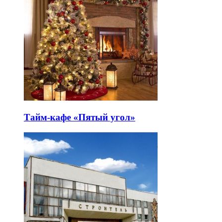
Тайм-кафе «Пятый угол»