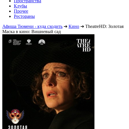
Пространства
Клубы
Прочее
Рестораны
Афиша Тюмени - куда сходить
➔
Кино
➔
TheatreHD: Золотая
Маска в кино: Вишневый сад