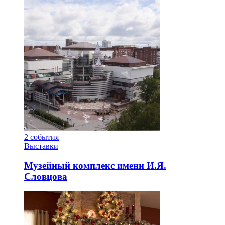
2
события
Выставки
Музейный комплекс имени И.Я.
Словцова