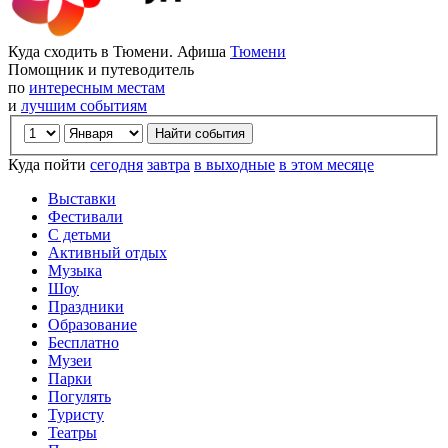
Куда сходить в Тюмени. Афиша
Тюмени
Помощник и путеводитель
по
интересным местам
и
лучшим событиям
Куда пойти
сегодня
завтра
в выходные
в этом месяце
Выставки
Фестивали
С детьми
Активный отдых
Музыка
Шоу
Праздники
Образование
Бесплатно
Музеи
Парки
Погулять
Туристу
Театры