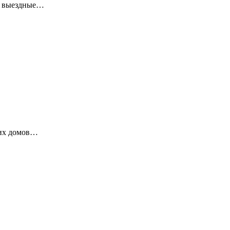
ие выездные…
ких домов…