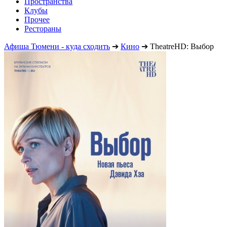
Пространства
Клубы
Прочее
Рестораны
Афиша Тюмени - куда сходить
➔
Кино
➔
TheatreHD: Выбор