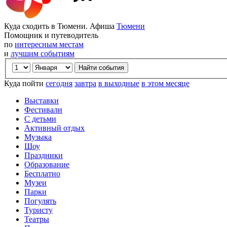
Куда сходить в Тюмени. Афиша
Тюмени
Помощник и путеводитель
по
интересным местам
и
лучшим событиям
Куда пойти
сегодня
завтра
в выходные
в этом месяце
Выставки
Фестивали
С детьми
Активный отдых
Музыка
Шоу
Праздники
Образование
Бесплатно
Музеи
Парки
Погулять
Туристу
Театры