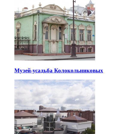
Музей-усадьба Колокольниковых