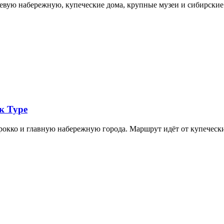
невую набережную, купеческие дома, крупные музеи и сибирск
к Туре
арокко и главную набережную города. Маршрут идёт от купечес