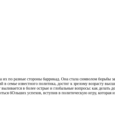
а их по разные стороны баррикад. Она стала символом борьбы з
 в семье известного политика, достиг к зрелому возрасту высши
выливается в более острые и глобальные вопросы: как делать д
ться бОльших успехов, вступив в политическую игру, которая и