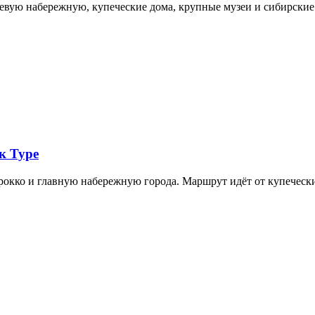
невую набережную, купеческие дома, крупные музеи и сибирск
к Туре
арокко и главную набережную города. Маршрут идёт от купечес