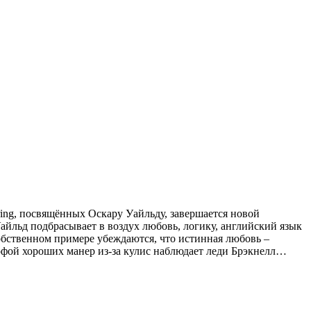
ring, посвящённых Оскару Уайльду, завершается новой
айльд подбрасывает в воздух любовь, логику, английский язык
собственном примере убеждаются, что истинная любовь –
офой хороших манер из-за кулис наблюдает леди Брэкнелл…