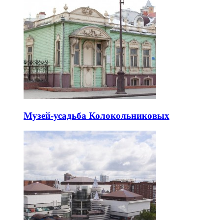
Музей-усадьба Колокольниковых