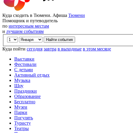
Куда сходить в Тюмени. Афиша
Тюмени
Помощник и путеводитель
по
интересным местам
и
лучшим событиям
Куда пойти
сегодня
завтра
в выходные
в этом месяце
Выставки
Фестивали
С детьми
Активный отдых
Музыка
Шоу
Праздники
Образование
Бесплатно
Музеи
Парки
Погулять
Туристу
Театры