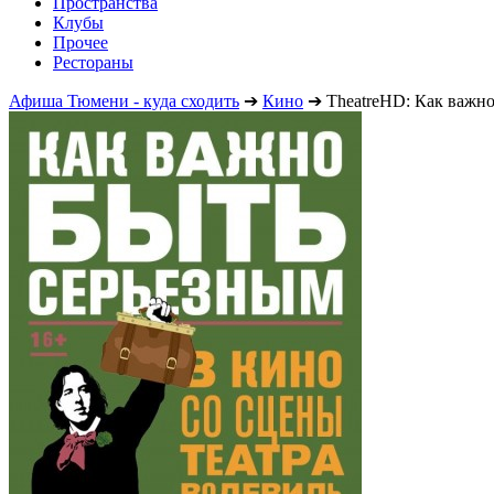
Пространства
Клубы
Прочее
Рестораны
Афиша Тюмени - куда сходить
➔
Кино
➔
TheatreHD: Как важно