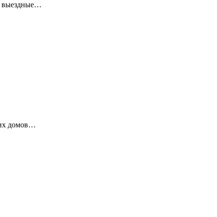
ие выездные…
ких домов…