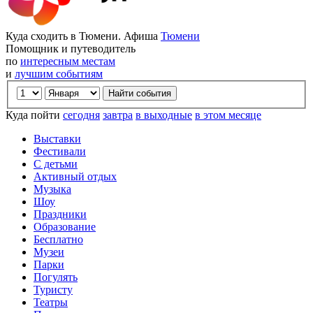
Куда сходить в Тюмени. Афиша
Тюмени
Помощник и путеводитель
по
интересным местам
и
лучшим событиям
Куда пойти
сегодня
завтра
в выходные
в этом месяце
Выставки
Фестивали
С детьми
Активный отдых
Музыка
Шоу
Праздники
Образование
Бесплатно
Музеи
Парки
Погулять
Туристу
Театры