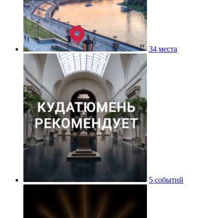
34 места
5 событий