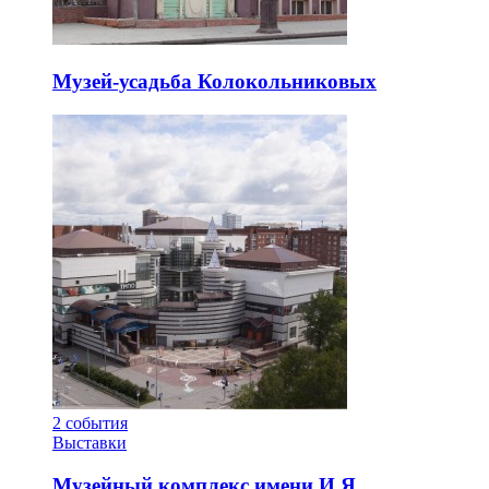
Музей-усадьба Колокольниковых
2
события
Выставки
Музейный комплекс имени И.Я.