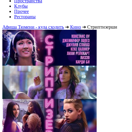
Пространства
Клубы
Прочее
Рестораны
Афиша Тюмени - куда сходить
➔
Кино
➔
Стриптизерши