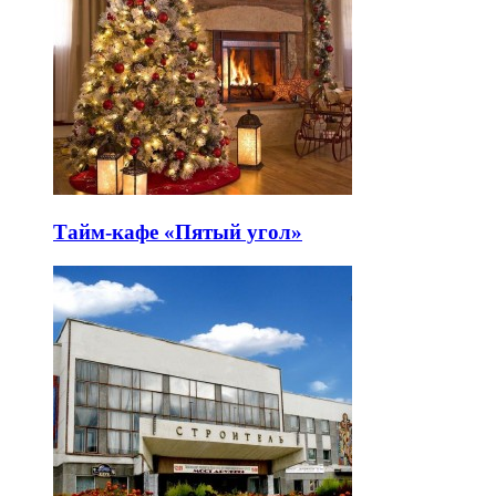
Тайм-кафе «Пятый угол»