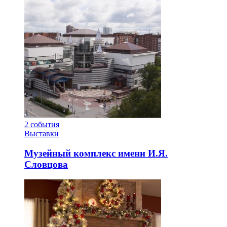
2
события
Выставки
Музейный комплекс имени И.Я.
Словцова