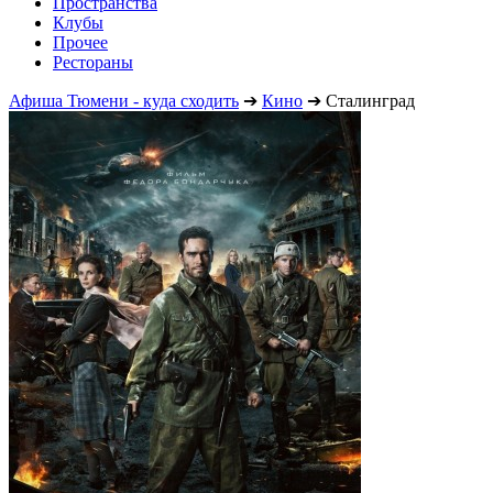
Пространства
Клубы
Прочее
Рестораны
Афиша Тюмени - куда сходить
➔
Кино
➔
Сталинград