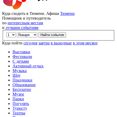
Куда сходить в Тюмени. Афиша
Тюмени
Помощник и путеводитель
по
интересным местам
и
лучшим событиям
Куда пойти
сегодня
завтра
в выходные
в этом месяце
Выставки
Фестивали
С детьми
Активный отдых
Музыка
Шоу
Праздники
Образование
Бесплатно
Музеи
Парки
Погулять
Туристу
Театры