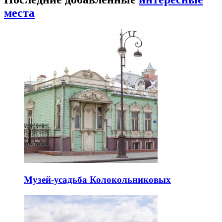
места
Музей-усадьба Колокольниковых