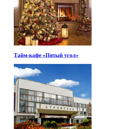
Тайм-кафе «Пятый угол»