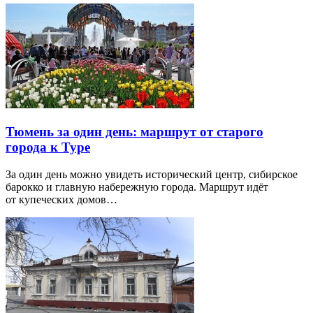
Тюмень за один день: маршрут от старого
города к Туре
За один день можно увидеть исторический центр, сибирское
барокко и главную набережную города. Маршрут идёт
от купеческих домов…