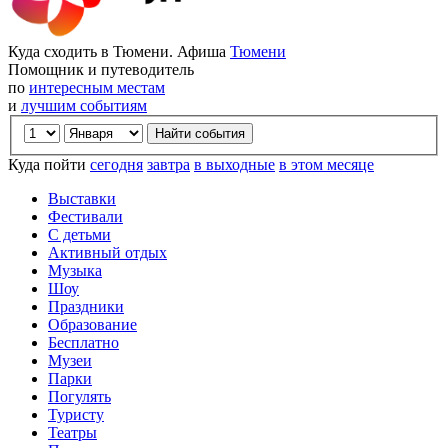
Куда сходить в Тюмени. Афиша
Тюмени
Помощник и путеводитель
по
интересным местам
и
лучшим событиям
Куда пойти
сегодня
завтра
в выходные
в этом месяце
Выставки
Фестивали
С детьми
Активный отдых
Музыка
Шоу
Праздники
Образование
Бесплатно
Музеи
Парки
Погулять
Туристу
Театры