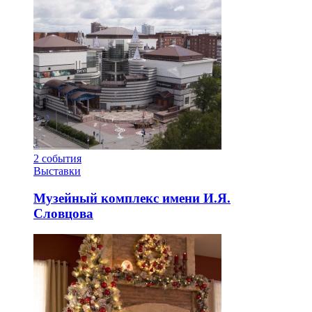
2
события
Выставки
Музейный комплекс имени И.Я.
Словцова