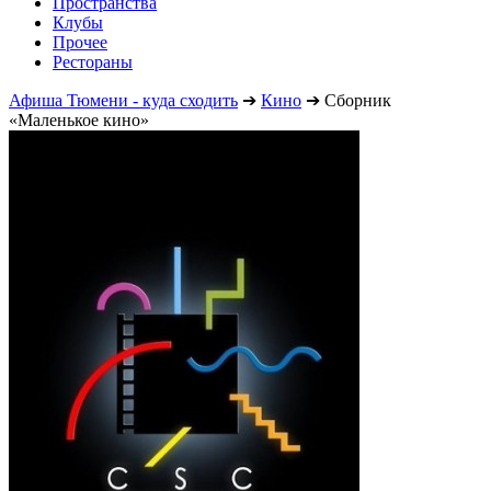
Пространства
Клубы
Прочее
Рестораны
Афиша Тюмени - куда сходить
➔
Кино
➔
Сборник
«Маленькое кино»