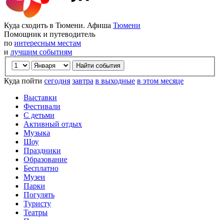
Куда сходить в Тюмени. Афиша
Тюмени
Помощник и путеводитель
по
интересным местам
и
лучшим событиям
Куда пойти
сегодня
завтра
в выходные
в этом месяце
Выставки
Фестивали
С детьми
Активный отдых
Музыка
Шоу
Праздники
Образование
Бесплатно
Музеи
Парки
Погулять
Туристу
Театры