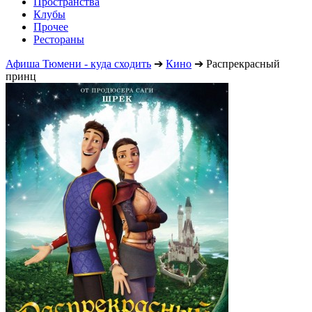
Пространства
Клубы
Прочее
Рестораны
Афиша Тюмени - куда сходить
➔
Кино
➔
Распрекрасный
принц