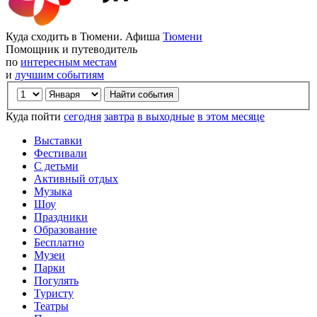
Куда сходить в Тюмени. Афиша
Тюмени
Помощник и путеводитель
по
интересным местам
и
лучшим событиям
Куда пойти
сегодня
завтра
в выходные
в этом месяце
Выставки
Фестивали
С детьми
Активный отдых
Музыка
Шоу
Праздники
Образование
Бесплатно
Музеи
Парки
Погулять
Туристу
Театры