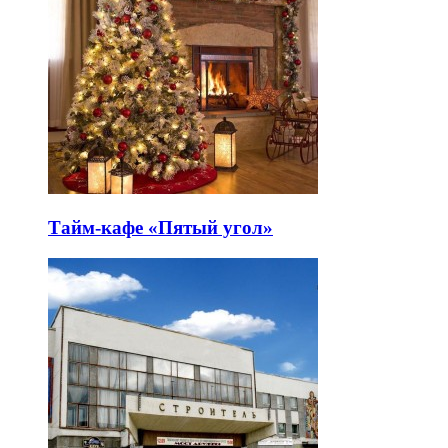
Тайм-кафе «Пятый угол»