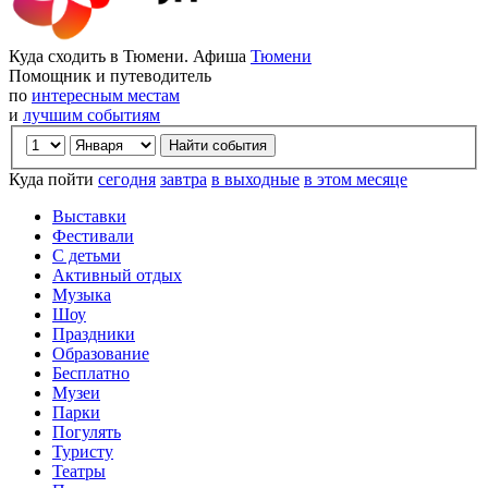
Куда сходить в Тюмени. Афиша
Тюмени
Помощник и путеводитель
по
интересным местам
и
лучшим событиям
Куда пойти
сегодня
завтра
в выходные
в этом месяце
Выставки
Фестивали
С детьми
Активный отдых
Музыка
Шоу
Праздники
Образование
Бесплатно
Музеи
Парки
Погулять
Туристу
Театры