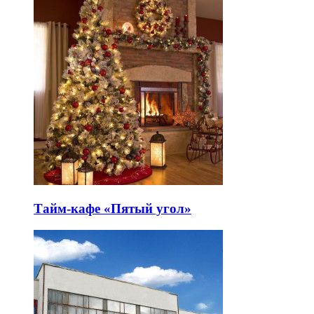
Тайм-кафе «Пятый угол»