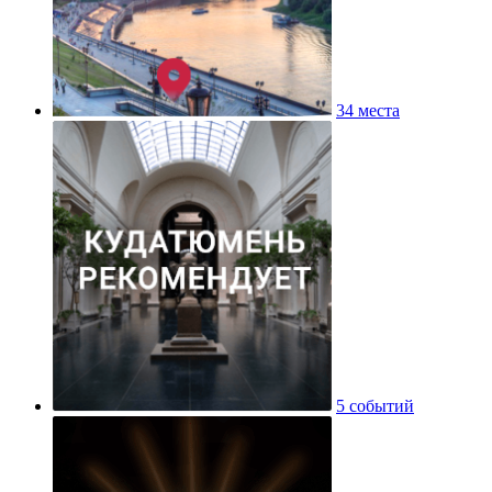
34 места
5 событий