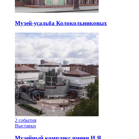
Музей-усадьба Колокольниковых
2
события
Выставки
Музейный комплекс имени И.Я.