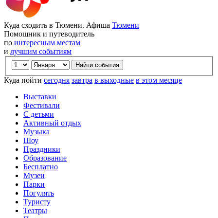
Куда сходить в Тюмени. Афиша
Тюмени
Помощник и путеводитель
по
интересным местам
и
лучшим событиям
Куда пойти
сегодня
завтра
в выходные
в этом месяце
Выставки
Фестивали
С детьми
Активный отдых
Музыка
Шоу
Праздники
Образование
Бесплатно
Музеи
Парки
Погулять
Туристу
Театры