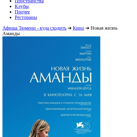
Пространства
Клубы
Прочее
Рестораны
Афиша Тюмени - куда сходить
➔
Кино
➔
Новая жизнь
Аманды