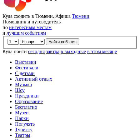
Куда сходить в Тюмени. Афиша
Тюмени
Помощник и путеводитель
по
интересным местам
и
лучшим событиям
Куда пойти
сегодня
завтра
в выходные
в этом месяце
Выставки
Фестивали
С детьми
Активный отдых
Музыка
Шоу
Праздники
Образование
Бесплатно
Музеи
Парки
Погулять
Туристу
Театры