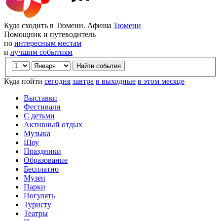
Куда сходить в Тюмени. Афиша
Тюмени
Помощник и путеводитель
по
интересным местам
и
лучшим событиям
Куда пойти
сегодня
завтра
в выходные
в этом месяце
Выставки
Фестивали
С детьми
Активный отдых
Музыка
Шоу
Праздники
Образование
Бесплатно
Музеи
Парки
Погулять
Туристу
Театры