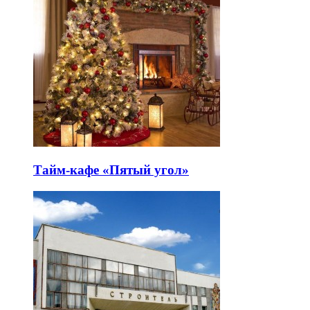
Тайм-кафе «Пятый угол»