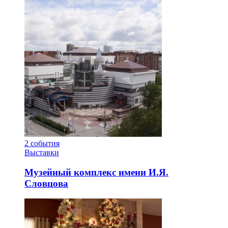
2
события
Выставки
Музейный комплекс имени И.Я.
Словцова