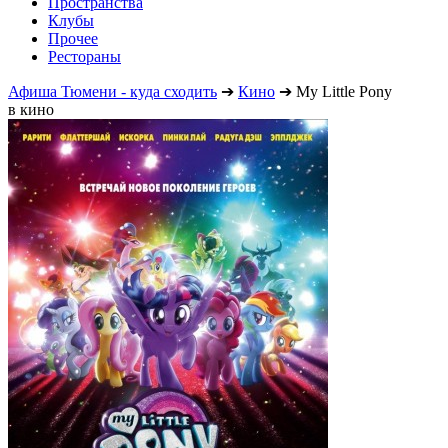
Пространства
Клубы
Прочее
Рестораны
Афиша Тюмени - куда сходить
➔
Кино
➔
My Little Pony
в кино