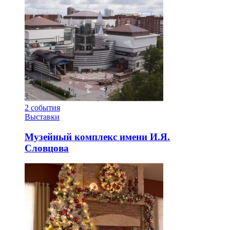
2
события
Выставки
Музейный комплекс имени И.Я.
Словцова