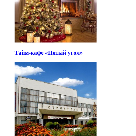
Тайм-кафе «Пятый угол»