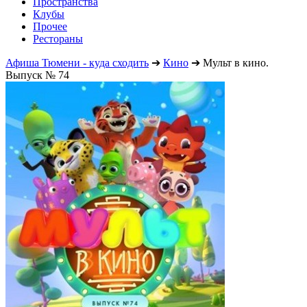
Пространства
Клубы
Прочее
Рестораны
Афиша Тюмени - куда сходить
➔
Кино
➔
Мульт в кино.
Выпуск № 74