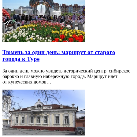
Тюмень за один день: маршрут от старого
города к Туре
За один день можно увидеть исторический центр, сибирское
барокко и главную набережную города. Маршрут идёт
от купеческих домов…