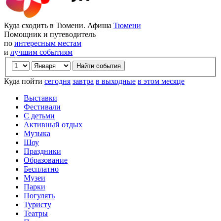
Куда сходить в Тюмени. Афиша
Тюмени
Помощник и путеводитель
по
интересным местам
и
лучшим событиям
Куда пойти
сегодня
завтра
в выходные
в этом месяце
Выставки
Фестивали
С детьми
Активный отдых
Музыка
Шоу
Праздники
Образование
Бесплатно
Музеи
Парки
Погулять
Туристу
Театры