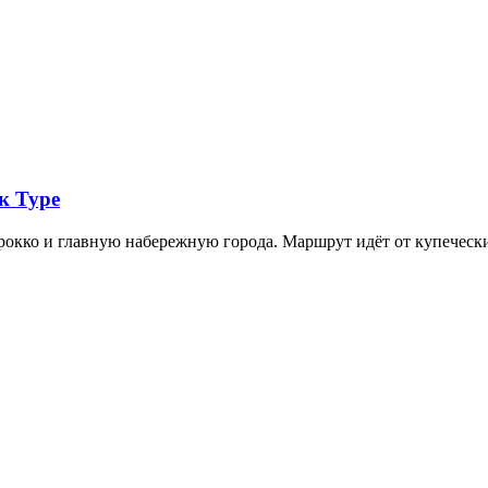
к Туре
арокко и главную набережную города. Маршрут идёт от купечес