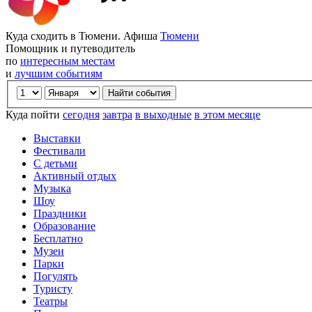
Куда сходить в Тюмени. Афиша
Тюмени
Помощник и путеводитель
по
интересным местам
и
лучшим событиям
Куда пойти
сегодня
завтра
в выходные
в этом месяце
Выставки
Фестивали
С детьми
Активный отдых
Музыка
Шоу
Праздники
Образование
Бесплатно
Музеи
Парки
Погулять
Туристу
Театры