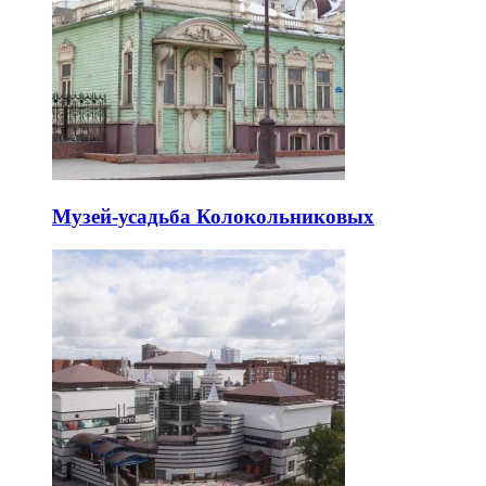
Музей-усадьба Колокольниковых