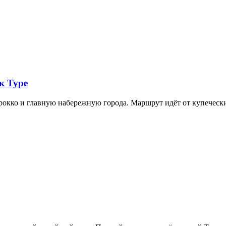
к Туре
арокко и главную набережную города. Маршрут идёт от купечес