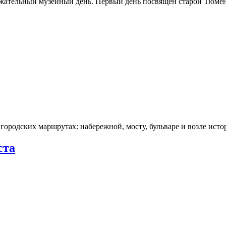
ржательный музейный день. Первый день посвящён старой Тюме
городских маршрутах: набережной, мосту, бульваре и возле ис
ста