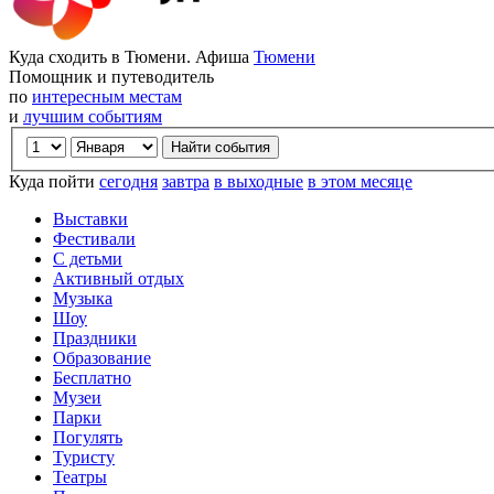
Куда сходить в Тюмени. Афиша
Тюмени
Помощник и путеводитель
по
интересным местам
и
лучшим событиям
Куда пойти
сегодня
завтра
в выходные
в этом месяце
Выставки
Фестивали
С детьми
Активный отдых
Музыка
Шоу
Праздники
Образование
Бесплатно
Музеи
Парки
Погулять
Туристу
Театры