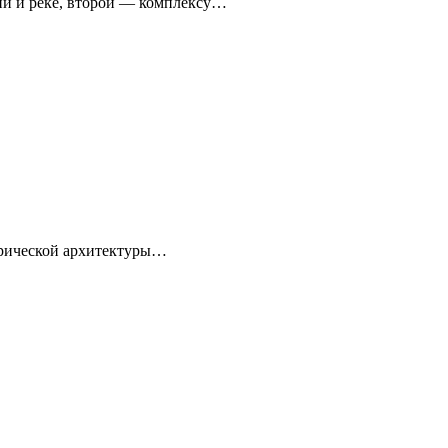
ни и реке, второй — комплексу…
торической архитектуры…