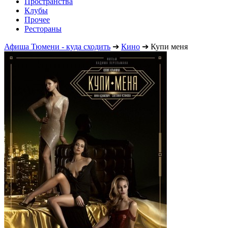
Пространства
Клубы
Прочее
Рестораны
Афиша Тюмени - куда сходить
➔
Кино
➔
Купи меня