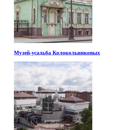
Музей-усадьба Колокольниковых