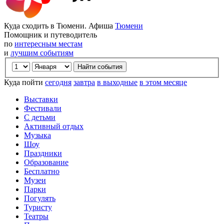
Куда сходить в Тюмени. Афиша
Тюмени
Помощник и путеводитель
по
интересным местам
и
лучшим событиям
Куда пойти
сегодня
завтра
в выходные
в этом месяце
Выставки
Фестивали
С детьми
Активный отдых
Музыка
Шоу
Праздники
Образование
Бесплатно
Музеи
Парки
Погулять
Туристу
Театры