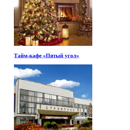
Тайм-кафе «Пятый угол»