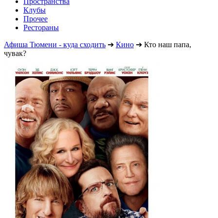
Пространства
Клубы
Прочее
Рестораны
Афиша Тюмени - куда сходить
➔
Кино
➔
Кто наш папа,
чувак?