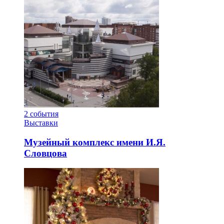
2
события
Выставки
Музейный комплекс имени И.Я.
Словцова