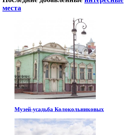
места
Музей-усадьба Колокольниковых