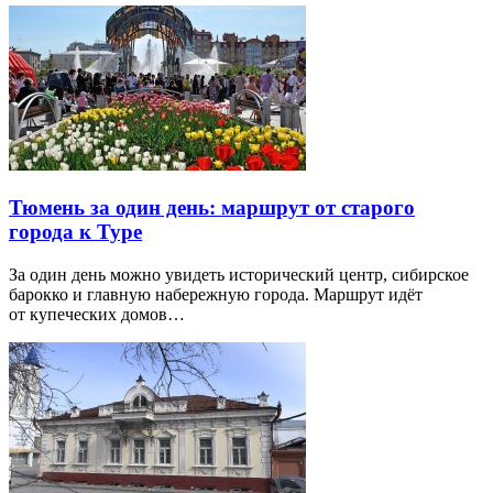
Тюмень за один день: маршрут от старого
города к Туре
За один день можно увидеть исторический центр, сибирское
барокко и главную набережную города. Маршрут идёт
от купеческих домов…