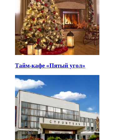
Тайм-кафе «Пятый угол»