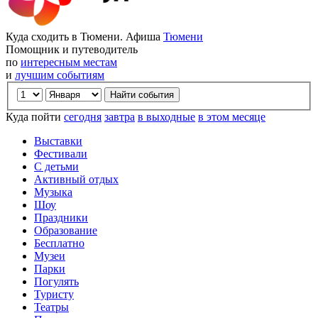
Куда сходить в Тюмени. Афиша
Тюмени
Помощник и путеводитель
по
интересным местам
и
лучшим событиям
Куда пойти
сегодня
завтра
в выходные
в этом месяце
Выставки
Фестивали
С детьми
Активный отдых
Музыка
Шоу
Праздники
Образование
Бесплатно
Музеи
Парки
Погулять
Туристу
Театры