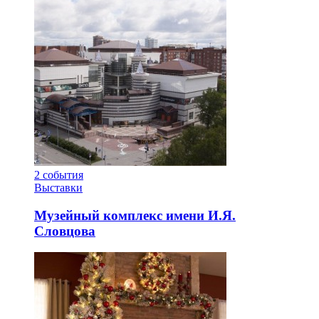
2
события
Выставки
Музейный комплекс имени И.Я.
Словцова