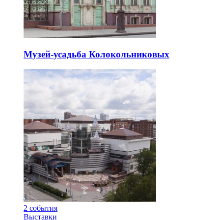
Музей-усадьба Колокольниковых
2
события
Выставки