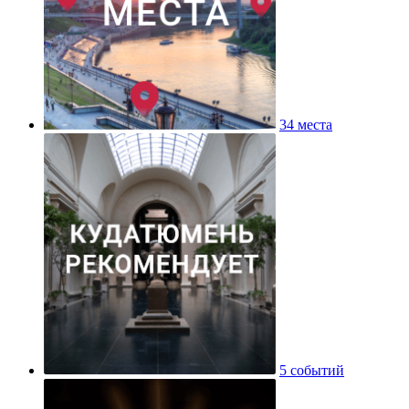
34 места
5 событий