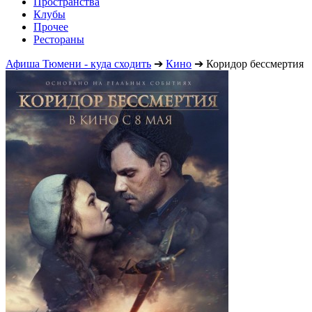
Пространства
Клубы
Прочее
Рестораны
Афиша Тюмени - куда сходить
➔
Кино
➔
Коридор бессмертия