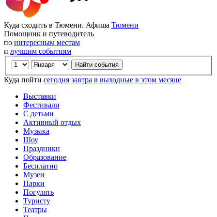
Куда сходить в Тюмени. Афиша
Тюмени
Помощник и путеводитель
по
интересным местам
и
лучшим событиям
Куда пойти
сегодня
завтра
в выходные
в этом месяце
Выставки
Фестивали
С детьми
Активный отдых
Музыка
Шоу
Праздники
Образование
Бесплатно
Музеи
Парки
Погулять
Туристу
Театры