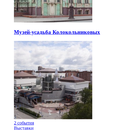
Музей-усадьба Колокольниковых
2
события
Выставки