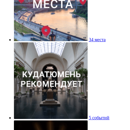
34 места
5 событий