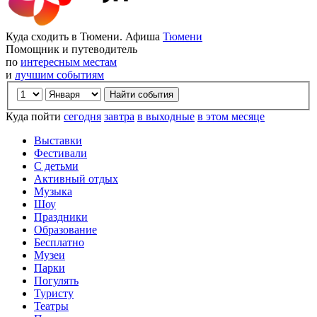
Куда сходить в Тюмени. Афиша
Тюмени
Помощник и путеводитель
по
интересным местам
и
лучшим событиям
Куда пойти
сегодня
завтра
в выходные
в этом месяце
Выставки
Фестивали
С детьми
Активный отдых
Музыка
Шоу
Праздники
Образование
Бесплатно
Музеи
Парки
Погулять
Туристу
Театры