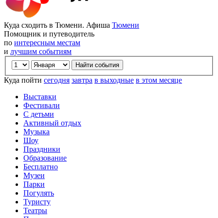
Куда сходить в Тюмени. Афиша
Тюмени
Помощник и путеводитель
по
интересным местам
и
лучшим событиям
Куда пойти
сегодня
завтра
в выходные
в этом месяце
Выставки
Фестивали
С детьми
Активный отдых
Музыка
Шоу
Праздники
Образование
Бесплатно
Музеи
Парки
Погулять
Туристу
Театры