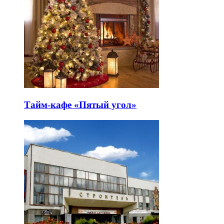
Тайм-кафе «Пятый угол»