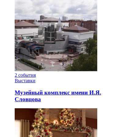
2
события
Выставки
Музейный комплекс имени И.Я.
Словцова