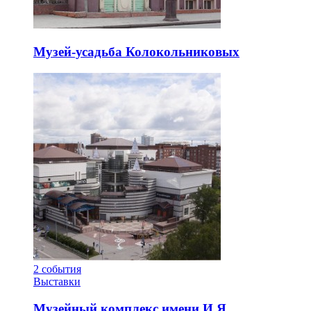
Музей-усадьба Колокольниковых
2
события
Выставки
Музейный комплекс имени И.Я.