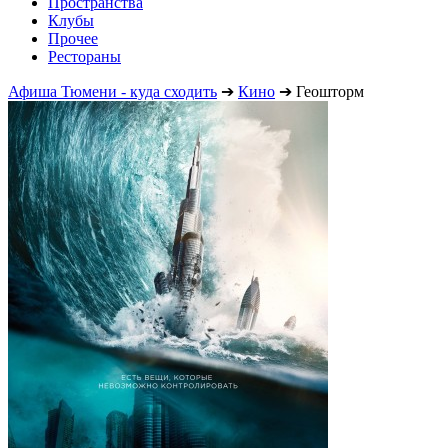
Пространства
Клубы
Прочее
Рестораны
Афиша Тюмени - куда сходить
➔
Кино
➔
Геошторм