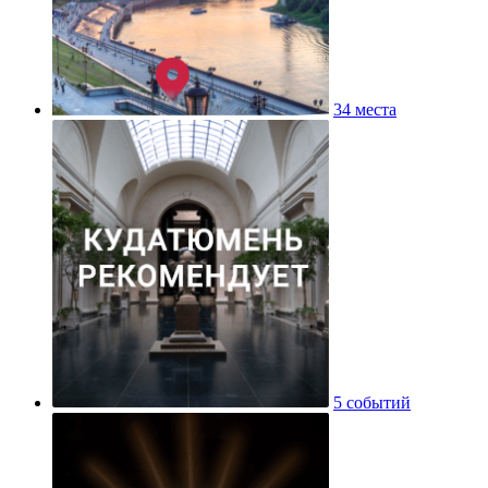
34 места
5 событий