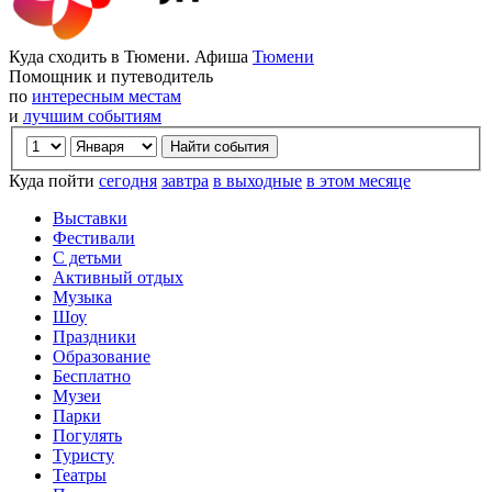
Куда сходить в Тюмени. Афиша
Тюмени
Помощник и путеводитель
по
интересным местам
и
лучшим событиям
Куда пойти
сегодня
завтра
в выходные
в этом месяце
Выставки
Фестивали
С детьми
Активный отдых
Музыка
Шоу
Праздники
Образование
Бесплатно
Музеи
Парки
Погулять
Туристу
Театры