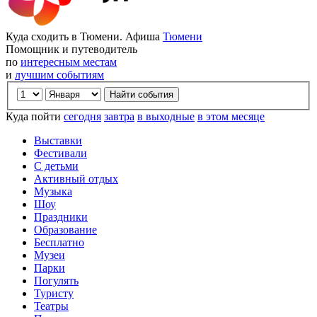
Куда сходить в Тюмени. Афиша
Тюмени
Помощник и путеводитель
по
интересным местам
и
лучшим событиям
Куда пойти
сегодня
завтра
в выходные
в этом месяце
Выставки
Фестивали
С детьми
Активный отдых
Музыка
Шоу
Праздники
Образование
Бесплатно
Музеи
Парки
Погулять
Туристу
Театры