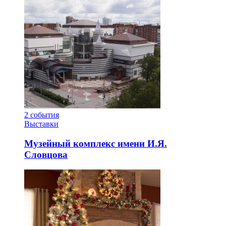
2
события
Выставки
Музейный комплекс имени И.Я.
Словцова