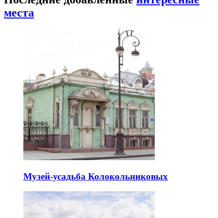
места
Музей-усадьба Колокольниковых