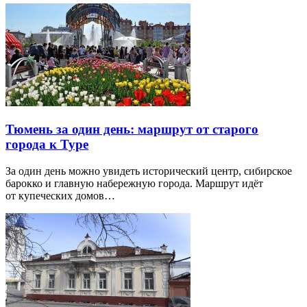
Тюмень за один день: маршрут от старого
города к Туре
За один день можно увидеть исторический центр, сибирское
барокко и главную набережную города. Маршрут идёт
от купеческих домов…