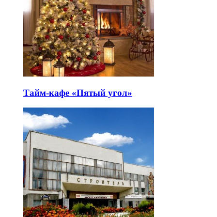
Тайм-кафе «Пятый угол»