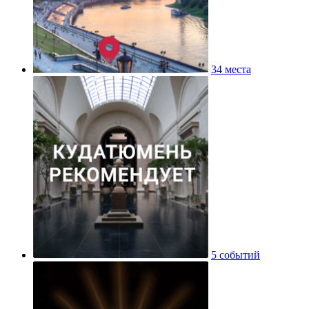
34 места
5 событий