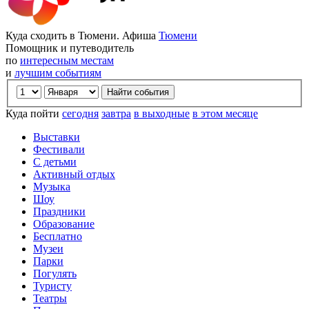
Куда сходить в Тюмени. Афиша
Тюмени
Помощник и путеводитель
по
интересным местам
и
лучшим событиям
Куда пойти
сегодня
завтра
в выходные
в этом месяце
Выставки
Фестивали
С детьми
Активный отдых
Музыка
Шоу
Праздники
Образование
Бесплатно
Музеи
Парки
Погулять
Туристу
Театры