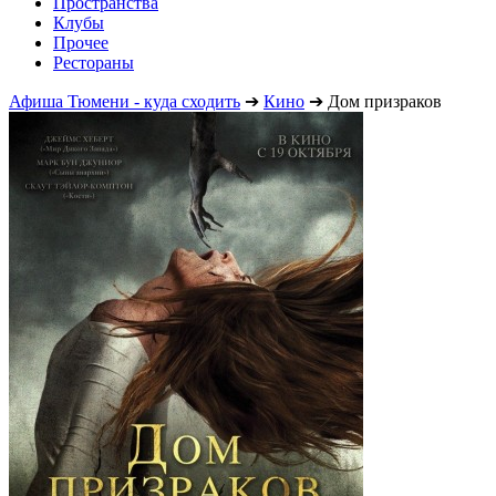
Пространства
Клубы
Прочее
Рестораны
Афиша Тюмени - куда сходить
➔
Кино
➔
Дом призраков