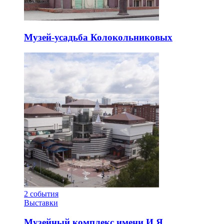
Музей-усадьба Колокольниковых
2
события
Выставки
Музейный комплекс имени И.Я.