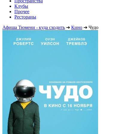
Пространства
Клубы
Прочее
Рестораны
Афиша Тюмени - куда сходить
➔
Кино
➔
Чудо