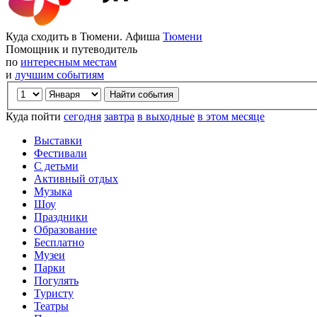
Куда сходить в Тюмени. Афиша
Тюмени
Помощник и путеводитель
по
интересным местам
и
лучшим событиям
Куда пойти
сегодня
завтра
в выходные
в этом месяце
Выставки
Фестивали
С детьми
Активный отдых
Музыка
Шоу
Праздники
Образование
Бесплатно
Музеи
Парки
Погулять
Туристу
Театры