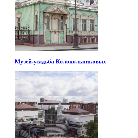
Музей-усадьба Колокольниковых