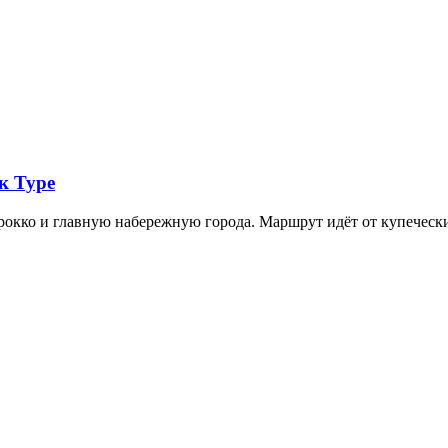
к Туре
арокко и главную набережную города. Маршрут идёт от купечес