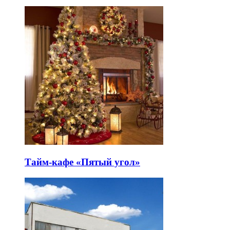
Тайм-кафе «Пятый угол»