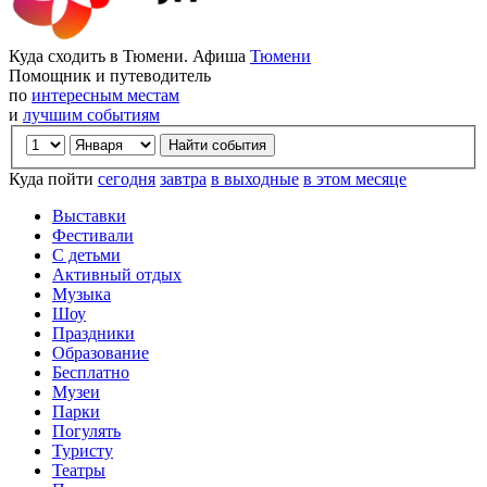
Куда сходить в Тюмени. Афиша
Тюмени
Помощник и путеводитель
по
интересным местам
и
лучшим событиям
Куда пойти
сегодня
завтра
в выходные
в этом месяце
Выставки
Фестивали
С детьми
Активный отдых
Музыка
Шоу
Праздники
Образование
Бесплатно
Музеи
Парки
Погулять
Туристу
Театры