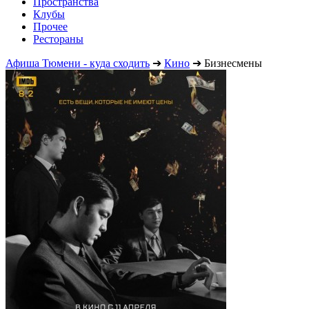
Пространства
Клубы
Прочее
Рестораны
Афиша Тюмени - куда сходить
➔
Кино
➔
Бизнесмены