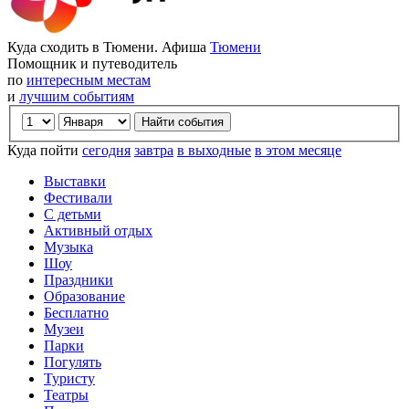
Куда сходить в Тюмени. Афиша
Тюмени
Помощник и путеводитель
по
интересным местам
и
лучшим событиям
Куда пойти
сегодня
завтра
в выходные
в этом месяце
Выставки
Фестивали
С детьми
Активный отдых
Музыка
Шоу
Праздники
Образование
Бесплатно
Музеи
Парки
Погулять
Туристу
Театры