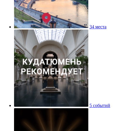
34 места
5 событий