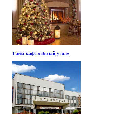
Тайм-кафе «Пятый угол»