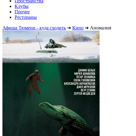
Пространства
Клубы
Прочее
Рестораны
Афиша Тюмени - куда сходить
➔
Кино
➔
Аномалия