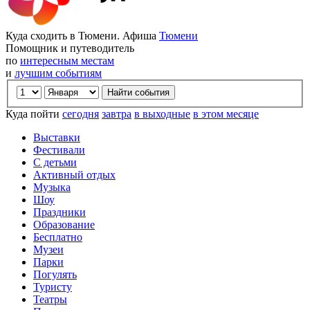
Куда сходить в Тюмени. Афиша
Тюмени
Помощник и путеводитель
по
интересным местам
и
лучшим событиям
Куда пойти
сегодня
завтра
в выходные
в этом месяце
Выставки
Фестивали
С детьми
Активный отдых
Музыка
Шоу
Праздники
Образование
Бесплатно
Музеи
Парки
Погулять
Туристу
Театры