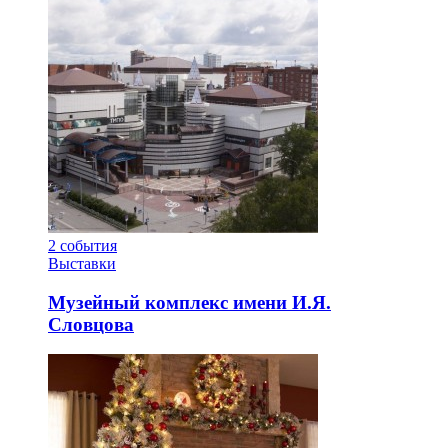
2
события
Выставки
Музейный комплекс имени И.Я.
Словцова