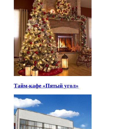
Тайм-кафе «Пятый угол»