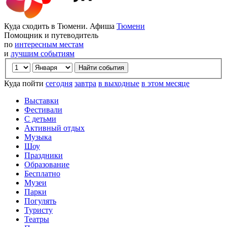
Куда сходить в Тюмени. Афиша
Тюмени
Помощник и путеводитель
по
интересным местам
и
лучшим событиям
Куда пойти
сегодня
завтра
в выходные
в этом месяце
Выставки
Фестивали
С детьми
Активный отдых
Музыка
Шоу
Праздники
Образование
Бесплатно
Музеи
Парки
Погулять
Туристу
Театры