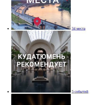
34 места
5 событий