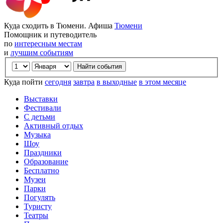
Куда сходить в Тюмени. Афиша
Тюмени
Помощник и путеводитель
по
интересным местам
и
лучшим событиям
Куда пойти
сегодня
завтра
в выходные
в этом месяце
Выставки
Фестивали
С детьми
Активный отдых
Музыка
Шоу
Праздники
Образование
Бесплатно
Музеи
Парки
Погулять
Туристу
Театры