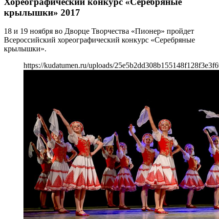
Хореографический конкурс «Серебряные
крылышки» 2017
18 и 19 ноября во Дворце Творчества «Пионер» пройдет
Всероссийский хореографический конкурс «Серебряные
крылышки».
https://kudatumen.ru/uploads/25e5b2dd308b155148f128f3e3f6