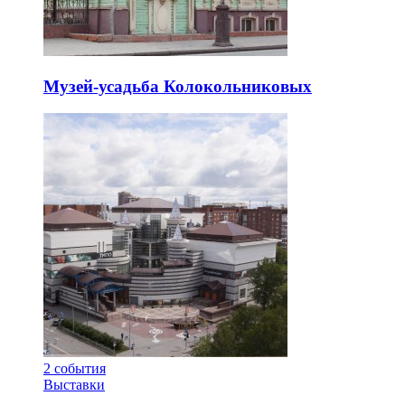
Музей-усадьба Колокольниковых
2
события
Выставки