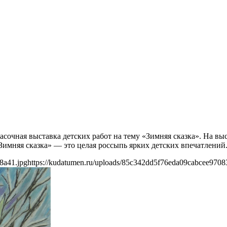
асочная выставка детских работ на тему «Зимняя сказка». На вы
Зимняя сказка» — это целая россыпь ярких детских впечатлений
8a41.jpg
https://kudatumen.ru/uploads/85c342dd5f76eda09cabcee9708