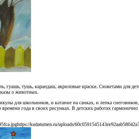
ь, гуашь, тушь, карандаш, акриловые краски. Сюжетами для дет
сказы о животных.
икулы для школьников, и катание на санках, и лепка снеговиков
го времени года в своих рисунках. В детских работах гармоничн
5fca.jpg
https://kudatumen.ru/uploads/60c0591545143ee92aab58042a7