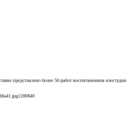
ставке представлено более 50 работ воспитанников изостудии
.
38a41.jpg
1200
840