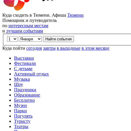
Куда сходить в Тюмени. Афиша
Тюмени
Помощник и путеводитель
по
интересным местам
и
лучшим событиям
Куда пойти
сегодня
завтра
в выходные
в этом месяце
Выставки
Фестивали
С детьми
Активный отдых
Музыка
Шоу
Праздники
Образование
Бесплатно
Музеи
Парки
Погулять
Туристу
Театры