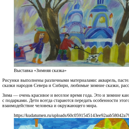
Выставка «Зимняя сказка»
Рисунки выполнены различными материалами: акварель, пастел
сказки народов Севера и Сибири, любимые зимние сказки, рас
Зима — очень красивое и веселое время года. Это и зимние кан
с подарками. Дети всегда стараются передать особенности это
взаимодействие человека и окружающего мира.
https://kudatumen.ru/uploads/60c0591545143ee92aab58042a79