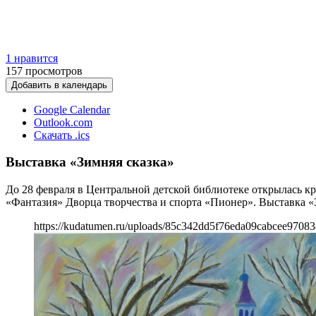
1 нравится
157
просмотров
Добавить в календарь
Google Calendar
Outlook.com
Скачать .ics
Выставка «Зимняя сказка»
До 28 февраля в Центральной детской библиотеке открылась кр
«Фантазия» Дворца творчества и спорта «Пионер». Выставка «
https://kudatumen.ru/uploads/85c342dd5f76eda09cabcee97083