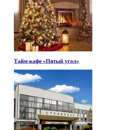
Тайм-кафе «Пятый угол»