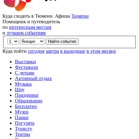
Куда сходить в Тюмени. Афиша
Тюмени
Помощник и путеводитель
по
интересным местам
и
лучшим событиям
Куда пойти
сегодня
завтра
в выходные
в этом месяце
Выставки
Фестивали
С детьми
Активный отдых
Музыка
Шоу
Праздники
Образование
Бесплатно
Музеи
Парки
Погулять
Туристу
Театры