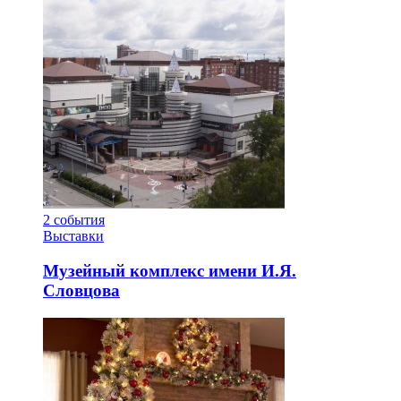
2
события
Выставки
Музейный комплекс имени И.Я.
Словцова