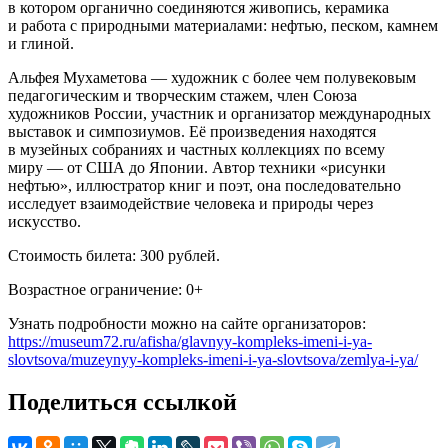
в котором органично соединяются живопись, керамика
и работа с природными материалами: нефтью, песком, камнем
и глиной.
Альфея Мухаметова — художник с более чем полувековым
педагогическим и творческим стажем, член Союза
художников России, участник и организатор международных
выставок и симпозиумов. Её произведения находятся
в музейных собраниях и частных коллекциях по всему
миру — от США до Японии. Автор техники «рисунки
нефтью», иллюстратор книг и поэт, она последовательно
исследует взаимодействие человека и природы через
искусство.
Стоимость билета: 300 рублей.
Возрастное ограничение: 0+
Узнать подробности можно на сайте организаторов:
https://museum72.ru/afisha/glavnyy-kompleks-imeni-i-ya-
slovtsova/muzeynyy-kompleks-imeni-i-ya-slovtsova/zemlya-i-ya/
Поделиться ссылкой