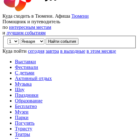
Куда сходить в Тюмени. Афиша
Тюмени
Помощник и путеводитель
по
интересным местам
и
лучшим событиям
Куда пойти
сегодня
завтра
в выходные
в этом месяце
Выставки
Фестивали
С детьми
Активный отдых
Музыка
Шоу
Праздники
Образование
Бесплатно
Музеи
Парки
Погулять
Туристу
Театры