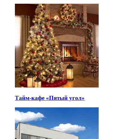
Тайм-кафе «Пятый угол»