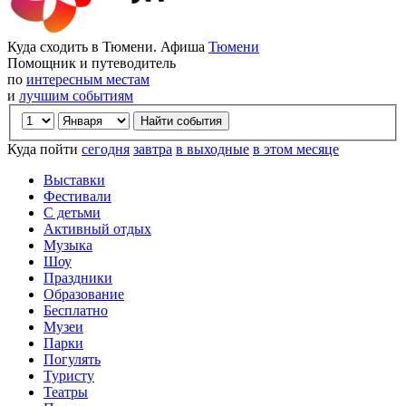
Куда сходить в Тюмени. Афиша
Тюмени
Помощник и путеводитель
по
интересным местам
и
лучшим событиям
Куда пойти
сегодня
завтра
в выходные
в этом месяце
Выставки
Фестивали
С детьми
Активный отдых
Музыка
Шоу
Праздники
Образование
Бесплатно
Музеи
Парки
Погулять
Туристу
Театры