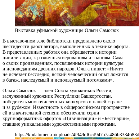
Выставка уфимской художницы Ольги Самосюк
В выставочном зале библиотеки представлено около
шестидесяти работ автора, выполненных в технике офорта.
В представленных работах она обращается к истории
цивилизации, к различным верованиям и знаниям. Сама
о своих произведениях, посвященных истории культуры
и исповеданиям древних народов, Ольга пишет: «Ничто
не исчезает бесследно, всякий человеческий опыт ложится
в багаж, наследуемый и используемый потомками».
Ольга Самосюк — член Союза художников России,
заслуженный художник Республики Башкортостан,
победитель многочисленных конкурсов в нашей стране
и за рубежом. Известность в общероссийском пространстве
ей в значительной степени обеспечили серии
крупноформатных офортов «Цивилизации» и «Бестиарий»,
ставшие уникальными художественными проектами.
https://kudatumen.ru/uploads/4f949df6cd947a7a486b3334683