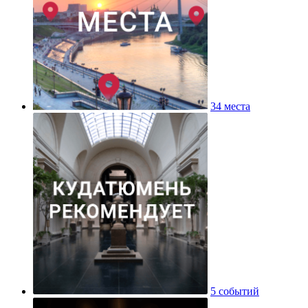
34 места
5 событий