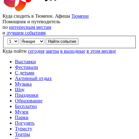
Куда сходить в Тюмени. Афиша
Тюмени
Помощник и путеводитель
по
интересным местам
и
лучшим событиям
Куда пойти
сегодня
завтра
в выходные
в этом месяце
Выставки
Фестивали
С детьми
Активный отдых
Музыка
Шоу
Праздники
Образование
Бесплатно
Музеи
Парки
Погулять
Туристу
Театры