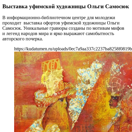
Выставка уфимской художницы Ольги Самосюк
В информационно-библиотечном центре для молодежи
проходит выставка офортов уфимской художницы Ольги
Самосюк. Уникальные гравюры созданы по мотивам мифов
и легенд народов мира и ярко выражают самобытность
авторского почерка.
https://kudatumen.ru/uploads/0ec7a9aa337c2237ba8258f0819b